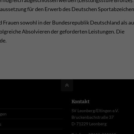
rflogreich abgeschlossen werden (Leistungsstufe Bronze).
aussetzung für den Erwerb des Deutschen Sportabzeichen
Frauen sowohl in der Bundesrepublik Deutschland als au
lgreiche Absolvieren der geforderten Leistungen. Die
de.
Kontakt
SV Leonberg/Eltingen e.V.
ngen
Bruckenbachstraße 37
D-71229 Leonberg
s