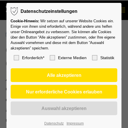
Menu
Datenschutzeinstellungen
Cookie-Hinweis:
Wir setzen auf unserer Website Cookies ein.
Einige von ihnen sind erforderlich, während andere uns helfen
unser Onlineangebot zu verbessern. Sie können alle Cookies
15.11.2024 23:55
über den Button “Alle akzeptieren” zustimmen, oder Ihre eigene
Auswahl vornehmen und diese mit dem Button “Auswahl
Gerätturner bei
akzeptieren” speichern.
Erforderlich*
Externe Medien
Statistik
Qualiwettkampf
Am Samstag 16.11. findet in Heustenstamm die
Qualifikation zur Regionalliga statt. Durch
einen hervorragenden 2. Platz in der
abgelaufenen Saison in der Oberliga sind
unsere weiblichen Ligaturner hier mit dabei.
Datenschutz
Impressum