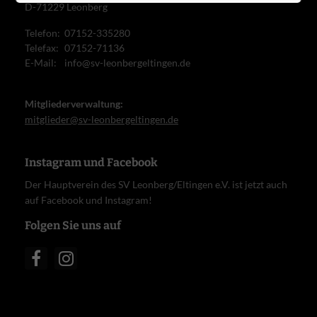
D-71229 Leonberg
Telefon:
07152-335280
Telefax:
07152-71136
E-Mail:
info@sv-leonbergeltingen.de
Mitgliederverwaltung:
mitglieder@sv-leonbergeltingen.de
Instagram und Facebook
Der Hauptverein des SV Leonberg/Eltingen e.V. ist jetzt auch
auf Facebook und Instagram!
Folgen Sie uns auf