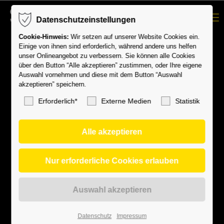
Volleyball
Menu
Datenschutzeinstellungen
Aktuelles
Cookie-Hinweis:
Wir setzen auf unserer Website Cookies ein.
Termine
Einige von ihnen sind erforderlich, während andere uns helfen
unser Onlineangebot zu verbessern. Sie können alle Cookies
Verein
Camps
über den Button “Alle akzeptieren” zustimmen, oder Ihre eigene
Auswahl vornehmen und diese mit dem Button “Auswahl
Abteilungen
akzeptieren” speichern.
Downloads
Aktuelles
Erforderlich*
Externe Medien
Statistik
Kontakt
Termine
Aktuelles
Camps
Downloads
Termine
Kontakt
Kontakt
SV Leonberg/Eltingen e.V.
Datenschutz
Impressum
Bruckenbachstraße 37